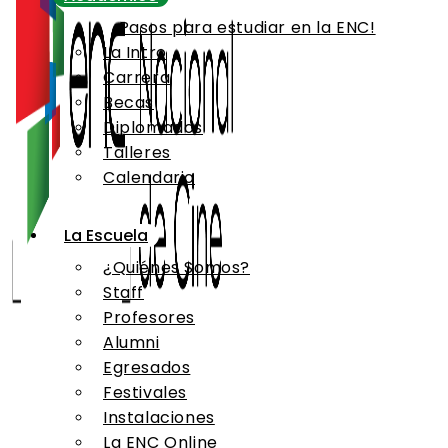
¡Pasos para estudiar en la ENC!
La Intro
Carrera
Becas
Diplomados
Talleres
Calendario
La Escuela
¿Quiénes Somos?
Staff
Profesores
Alumni
Egresados
Festivales
Instalaciones
La ENC Online