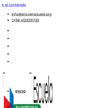
Ir al contenido
info@encvenezuela.org
+58 4123231730
Inicio
Académico