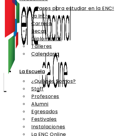
¡Pasos para estudiar en la ENC!
La Intro
Carrera
Becas
Diplomados
Talleres
Calendario
La Escuela
¿Quiénes Somos?
Staff
Profesores
Alumni
Egresados
Festivales
Instalaciones
La ENC Online