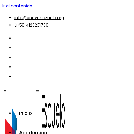
Ir al contenido
info@encvenezuela.org
+58 4123231730
Inicio
Académico