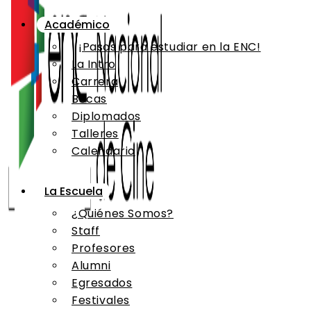
Académico
¡Pasos para estudiar en la ENC!
La Intro
Carrera
Becas
Diplomados
Talleres
Calendario
La Escuela
¿Quiénes Somos?
Staff
Profesores
Alumni
Egresados
Festivales