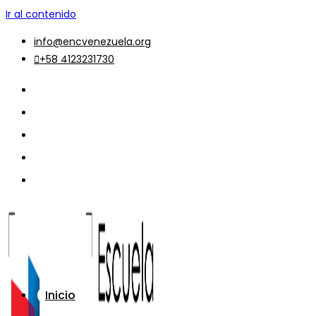
Ir al contenido
info@encvenezuela.org
+58 4123231730
Inicio