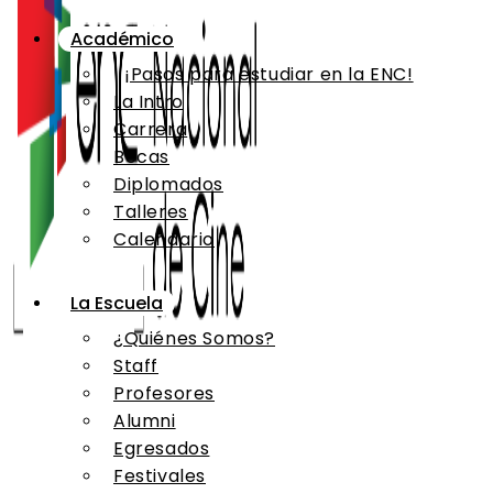
Académico
¡Pasos para estudiar en la ENC!
La Intro
Carrera
Becas
Diplomados
Talleres
Calendario
La Escuela
¿Quiénes Somos?
Staff
Profesores
Alumni
Egresados
Festivales