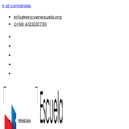
Ir al contenido
info@encvenezuela.org
+58 4123231730
Inicio