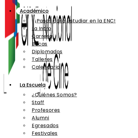
Académico
¡Pasos para estudiar en la ENC!
La Intro
Carrera
Becas
Diplomados
Talleres
Calendario
La Escuela
¿Quiénes Somos?
Staff
Profesores
Alumni
Egresados
Festivales