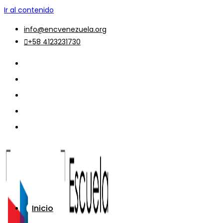
Ir al contenido
info@encvenezuela.org
+58 4123231730
Inicio