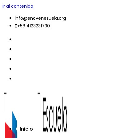
Ir al contenido
info@encvenezuela.org
+58 4123231730
Inicio