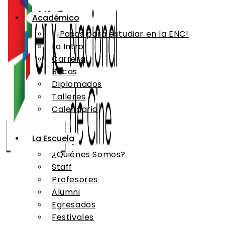
Académico
¡Pasos para estudiar en la ENC!
La Intro
Carrera
Becas
Diplomados
Talleres
Calendario
La Escuela
¿Quiénes Somos?
Staff
Profesores
Alumni
Egresados
Festivales