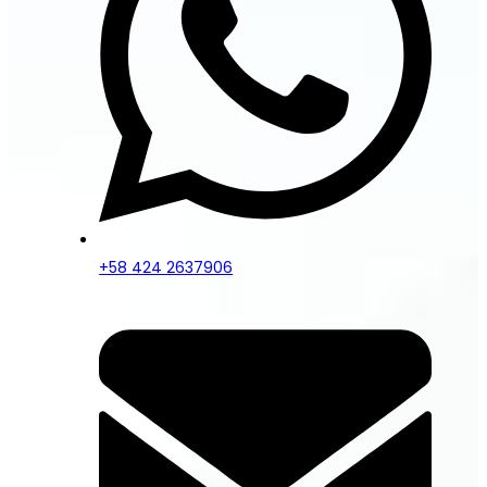
+58 424 2637906