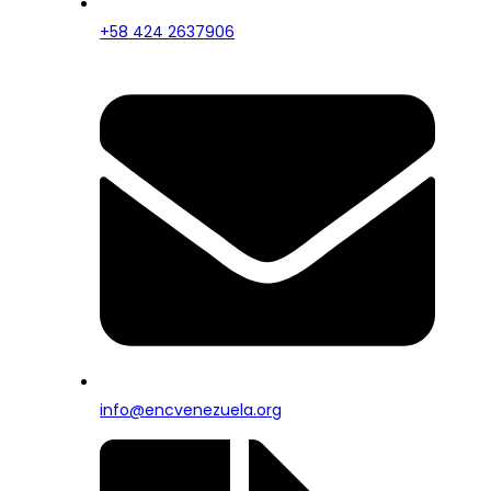
+58 424 2637906
info@encvenezuela.org