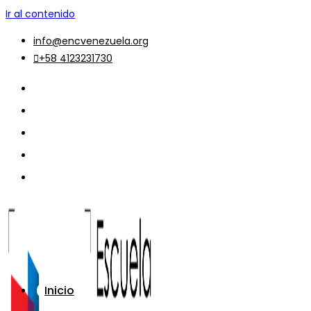
Ir al contenido
info@encvenezuela.org
+58 4123231730
Inicio