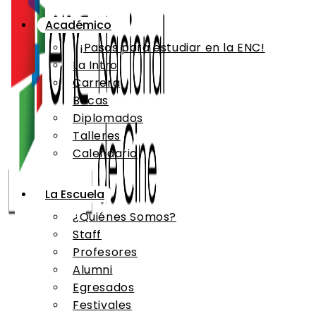
Académico
¡Pasos para estudiar en la ENC!
La Intro
Carrera
Becas
Diplomados
Talleres
Calendario
La Escuela
¿Quiénes Somos?
Staff
Profesores
Alumni
Egresados
Festivales