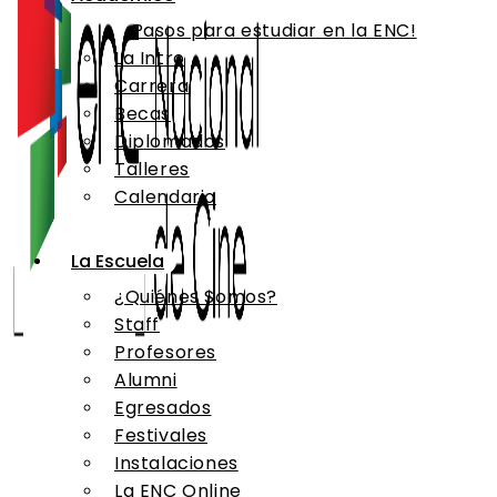
¡Pasos para estudiar en la ENC!
La Intro
Carrera
Becas
Diplomados
Talleres
Calendario
La Escuela
¿Quiénes Somos?
Staff
Profesores
Alumni
Egresados
Festivales
Instalaciones
La ENC Online