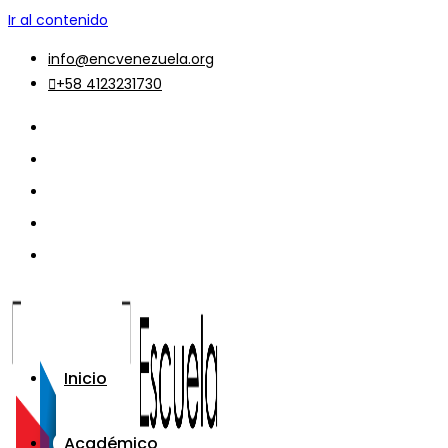
Ir al contenido
info@encvenezuela.org
+58 4123231730
Inicio
Académico