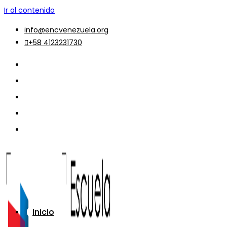
Ir al contenido
info@encvenezuela.org
+58 4123231730
Inicio