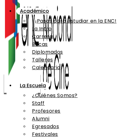
Académico
¡Pasos para estudiar en la ENC!
La Intro
Carrera
Becas
Diplomados
Talleres
Calendario
La Escuela
¿Quiénes Somos?
Staff
Profesores
Alumni
Egresados
Festivales