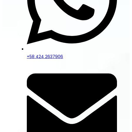
+58 424 2637906