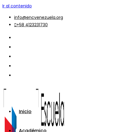
Ir al contenido
info@encvenezuela.org
+58 4123231730
Inicio
Académico