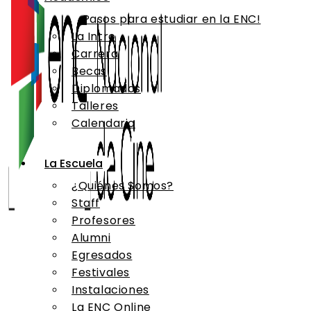
¡Pasos para estudiar en la ENC!
La Intro
Carrera
Becas
Diplomados
Talleres
Calendario
La Escuela
¿Quiénes Somos?
Staff
Profesores
Alumni
Egresados
Festivales
Instalaciones
La ENC Online