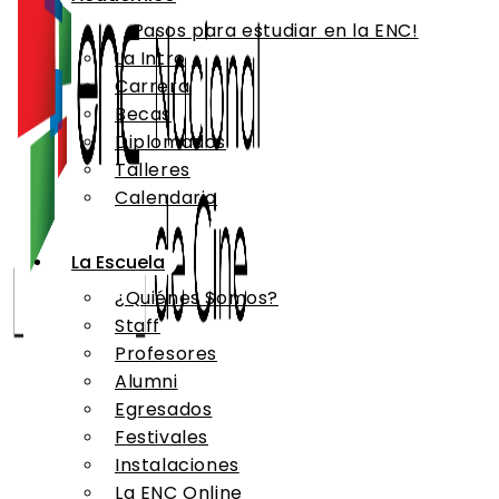
¡Pasos para estudiar en la ENC!
La Intro
Carrera
Becas
Diplomados
Talleres
Calendario
La Escuela
¿Quiénes Somos?
Staff
Profesores
Alumni
Egresados
Festivales
Instalaciones
La ENC Online