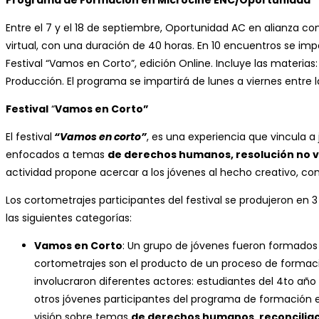
Programa de Formación en Microcine ENC/Oportunidad
Entre el 7 y el 18 de septiembre, Oportunidad AC en alianza c
virtual, con una duración de 40 horas. En 10 encuentros se imp
Festival “Vamos en Corto”, edición Online. Incluye las materia
Producción. El programa se impartirá de lunes a viernes entre
Festival
“
Vamos en Corto”
El festival
“Vamos en corto”
, es una experiencia que vincula 
enfocados a temas
de derechos humanos, resolución no vio
actividad propone acercar a los jóvenes al hecho creativo, co
Los cortometrajes participantes del festival se produjeron e
las siguientes categorías:
Vamos en Corto
: Un grupo de jóvenes fueron formados 
cortometrajes son el producto de un proceso de formación
involucraron diferentes actores: estudiantes del 4to añ
otros jóvenes participantes del programa de formación e
visión sobre temas
de derechos humanos, reconciliació