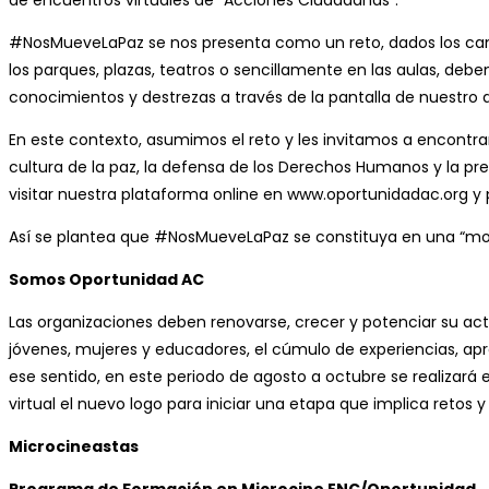
de encuentros virtuales de “Acciones Ciudadanas”.
#NosMueveLaPaz se nos presenta como un reto, dados los cambi
los parques, plazas, teatros o sencillamente en las aulas, deb
conocimientos y destrezas a través de la pantalla de nuestro di
En este contexto, asumimos el reto y les invitamos a encontra
cultura de la paz, la defensa de los Derechos Humanos y la prev
visitar nuestra plataforma online en www.oportunidadac.org y 
Así se plantea que #NosMueveLaPaz se constituya en una “movi
Somos Oportunidad AC
Las organizaciones deben renovarse, crecer y potenciar su actu
jóvenes, mujeres y educadores, el cúmulo de experiencias, apr
ese sentido, en este periodo de agosto a octubre se realizará
virtual el nuevo logo para iniciar una etapa que implica retos y
Microcineastas