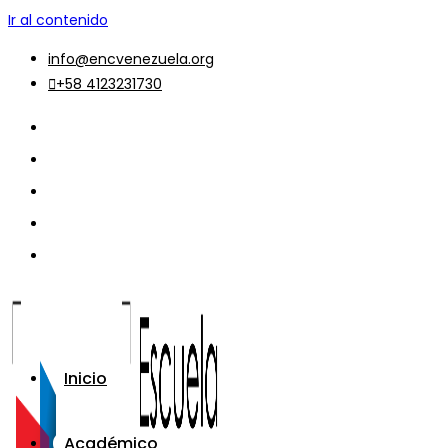
Ir al contenido
info@encvenezuela.org
+58 4123231730
Inicio
Académico