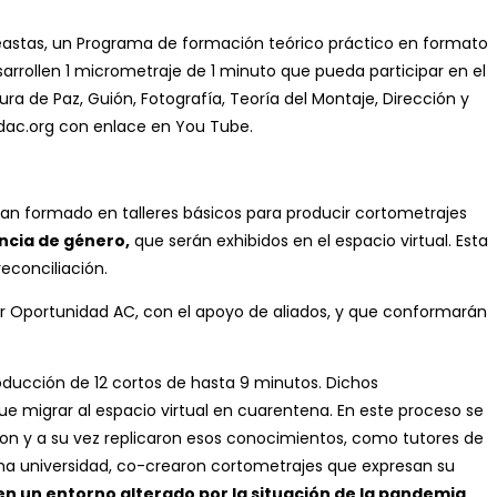
ineastas, un Programa de formación teórico práctico en formato
sarrollen 1 micrometraje de 1 minuto que pueda participar en el
a de Paz, Guión, Fotografía, Teoría del Montaje, Dirección y
adac.org con enlace en You Tube.
 han formado en talleres básicos para producir cortometrajes
encia de género,
que serán exhibidos en el espacio virtual. Esta
econciliación.
or Oportunidad AC, con el apoyo de aliados, y que conformarán
oducción de 12 cortos de hasta 9 minutos. Dichos
ue migrar al espacio virtual en cuarentena. En este proceso se
ron y a su vez replicaron esos conocimientos, como tutores de
icha universidad, co-crearon cortometrajes que expresan su
 en un entorno alterado por la situación de la pandemia
.