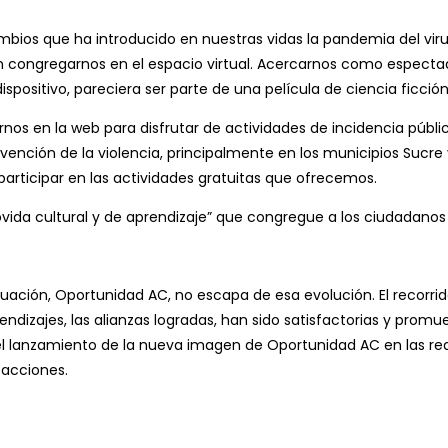
os que ha introducido en nuestras vidas la pandemia del virus C
en congregarnos en el espacio virtual. Acercarnos como espectado
spositivo, pareciera ser parte de una película de ciencia ficción
rnos en la web para disfrutar de actividades de incidencia públ
ención de la violencia, principalmente en los municipios Sucre y 
participar en las actividades gratuitas que ofrecemos.
da cultural y de aprendizaje” que congregue a los ciudadanos 
ación, Oportunidad AC, no escapa de esa evolución. El recorrido
endizajes, las alianzas logradas, han sido satisfactorias y pro
 el lanzamiento de la nueva imagen de Oportunidad AC en las rede
 acciones.