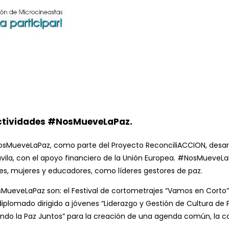
»
e actividades #NosMueveLaPaz.
 #NosMueveLaPaz, como parte del Proyecto ReconciliACCION, desarr
vila, con el apoyo financiero de la Unión Europea. #NosMueveLaP
nes, mujeres y educadores, como líderes gestores de paz.
MueveLaPaz son: el Festival de cortometrajes “Vamos en Corto” 
iplomado dirigido a jóvenes “Liderazgo y Gestión de Cultura de P
rjando la Paz Juntos” para la creación de una agenda común, la 