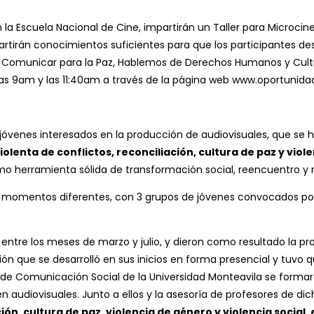
on la Escuela Nacional de Cine, impartirán un Taller para Microc
artirán conocimientos suficientes para que los participantes de
s: Comunicar para la Paz, Hablemos de Derechos Humanos y Cultur
 las 9am y las 11:40am a través de la página web www.oportunid
a jóvenes interesados en la producción de audiovisuales, que se
lenta de conflictos, reconciliación, cultura de paz y viol
mo herramienta sólida de transformación social, reencuentro y r
n 3 momentos diferentes, con 3 grupos de jóvenes convocados p
entre los meses de marzo y julio, y dieron como resultado la pr
 que se desarrolló en sus inicios en forma presencial y tuvo q
o de Comunicación Social de la Universidad Monteavila se forma
n audiovisuales. Junto a ellos y la asesoría de profesores de d
n, cultura de paz, violencia de género y violencia social,