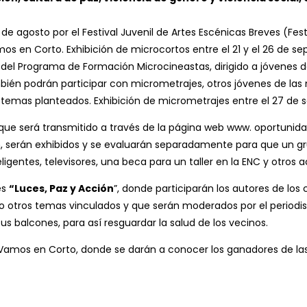
 agosto por el Festival Juvenil de Artes Escénicas Breves (Festiv
os en Corto. Exhibición de microcortos entre el 21 y el 26 de se
o del Programa de Formación Microcineastas, dirigido a jóvenes 
ambién podrán participar con micrometrajes, otros jóvenes de 
 temas planteados. Exhibición de micrometrajes entre el 27 de s
o que será transmitido a través de la página web www. oportunid
 serán exhibidos y se evaluarán separadamente para que un gru
ligentes, televisores, una beca para un taller en la ENC y otros 
es
“Luces, Paz y Acción
”, donde participarán los autores de los
mo otros temas vinculados y que serán moderados por el periodi
s balcones, para así resguardar la salud de los vecinos.
val Vamos en Corto, donde se darán a conocer los ganadores de la