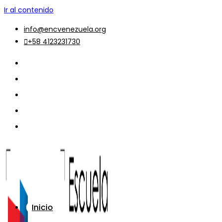
Ir al contenido
info@encvenezuela.org
+58 4123231730
Inicio