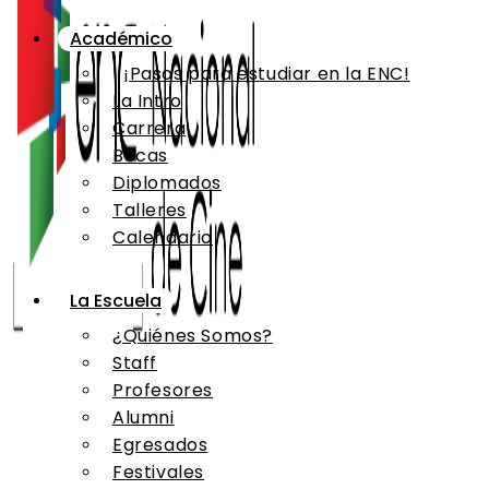
Académico
¡Pasos para estudiar en la ENC!
La Intro
Carrera
Becas
Diplomados
Talleres
Calendario
La Escuela
¿Quiénes Somos?
Staff
Profesores
Alumni
Egresados
Festivales