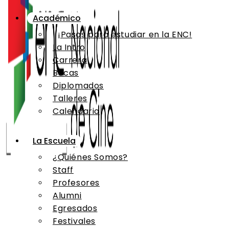
Académico
¡Pasos para estudiar en la ENC!
La Intro
Carrera
Becas
Diplomados
Talleres
Calendario
La Escuela
¿Quiénes Somos?
Staff
Profesores
Alumni
Egresados
Festivales