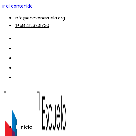
Ir al contenido
info@encvenezuela.org
+58 4123231730
Inicio